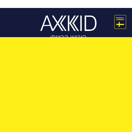
מידע
תמיכה
Axkid