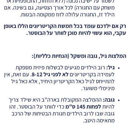
לשמור על ישיבה נכונה (ללא תזוזות, התכופפויות או
משחק עם החגורה) לכל אורך הנסיעה, גם בשינה. אם
הילד זז, החגורה עלולה לזוז ממקומה הבטוח.
רק אם ילדכם עומד בכל חמשת הקריטריונים הללו באופן
עקבי, הוא עשוי להיות מוכן לוותר על הבוסטר
.
המלצות גיל, גובה ומשקל (הנחיות כלליות)
:
גיל
:
רוב הילדים מגיעים לבשלות פיזית מספקת
לעמידה בקריטריונים
לא לפני גיל 8-12
. עם זאת, אין
להתייחס לגיל כאל הקריטריון היחיד, אלא כאל גיל
מינימלי משוער.
גובה
:
ההמלצה המקובלת בארה"ב היא שילד צריך
להיות
לפחות 145 ס"מ
כדי לוותר על הבוסטר. זהו
גובה שבו לרוב הילדים חגורת הבטיחות של הרכב
מתאימה היטב.