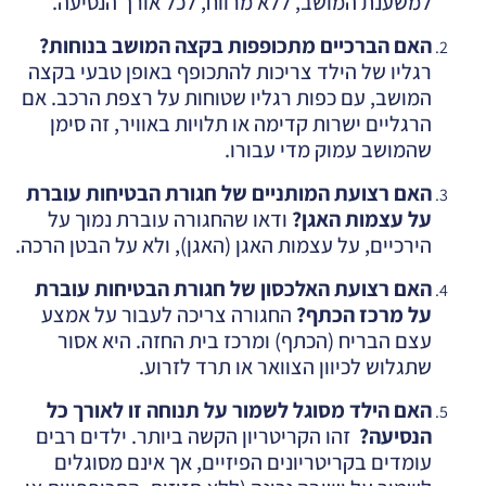
למשענת המושב, ללא מרווח, לכל אורך הנסיעה.
האם הברכיים מתכופפות בקצה המושב בנוחות
?
רגליו של הילד צריכות להתכופף באופן טבעי בקצה
המושב, עם כפות רגליו שטוחות על רצפת הרכב. אם
הרגליים ישרות קדימה או תלויות באוויר, זה סימן
שהמושב עמוק מדי עבורו.
האם רצועת המותניים של חגורת הבטיחות עוברת
על עצמות האגן
?
ודאו שהחגורה עוברת נמוך על
הירכיים, על עצמות האגן (האגן), ולא על הבטן הרכה.
האם רצועת האלכסון של חגורת הבטיחות עוברת
על מרכז הכתף
?
החגורה צריכה לעבור על אמצע
עצם הבריח (הכתף) ומרכז בית החזה. היא אסור
שתגלוש לכיוון הצוואר או תרד לזרוע.
האם הילד מסוגל לשמור על תנוחה זו לאורך כל
הנסיעה?
זהו הקריטריון הקשה ביותר. ילדים רבים
עומדים בקריטריונים הפיזיים, אך אינם מסוגלים