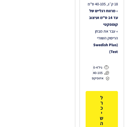
18 ק״ג, 40-105 ס"מ
»
מרווח רגליים של
עד 14 ס"מ ועיצוב
קומפקטי
» עבר את מבחן
הריסוק השוודי
(Swedish Plus
Test)
גיל 0-4
40-105
איזופיקס
ל
ר
כ
י
ש
ה