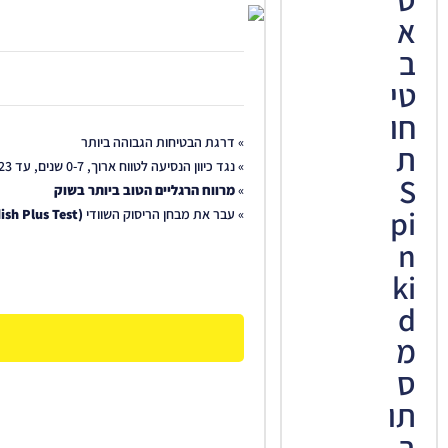
א
ב
טי
חו
» דרגת הבטיחות הגבוהה ביותר
ת
» נגד כיוון הנסיעה לטווח ארוך, 0-7 שנים, עד 23 ק"ג
S
»
מרווח הרגליים הטוב ביותר בשוק
pi
» עבר את מבחן הריסוק השוודי
(Swedish Plus Test)
n
ki
d
מ
ס
תו
ב