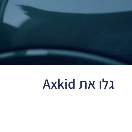
האחד
גלו את Axkid
One+ 2
כיסאות
בטיחות