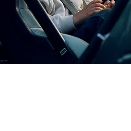
כיסא הבטיחות Axkid
מדוע
ישיבה נגד