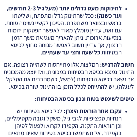
לתינוקות מעט גדולים יותר (מעל גיל 2-3 חודשים,
ועד כשנה)
:
ככל שהתינוק גדל ומתפתח, ושליטתו
בראש ובצוואר משתפרת, הסיכון לקשיי נשימה פוחת.
עם זאת, עדיין מומלץ מאוד לאפשר הפסקות יזומות
בנסיעות ארוכות. ניתן להאריך מעט את משך הזמן
הרצוף, אך עדיין חשוב לאפשר מנוחה מחוץ לכיסא
הבטיחות
כל שעה וחצי עד שעתיים
.
חשוב להדגיש
:
המלצות אלו מתייחסות לשהייה רצופה. אם
התינוק נמצא בכיסא הבטיחות במכונית, ואז יוצא מהמכונית
אך נשאר בכיסא הבטיחות (למשל, כשמחברים את הסלקל
לעגלה), יש להתייחס לכלל הזמן בו התינוק שוהה בכיסא.
טיפים לשימוש בטוח ונכון בכיסא הבטיחות
:
עקבו אחר הוראות היצרן
:
לכל כיסא בטיחות יש
הנחיות ספציפיות לגבי גיל, משקל וגובה מקסימליים,
וכן הוראות התקנה. הקפידו לקרוא ולפעול לפיהן
בקפידה. אל תשתמשו בכיסא בטיחות שאינו מתאים