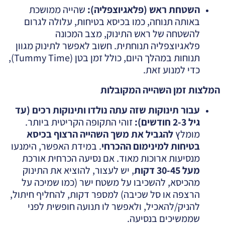
השטחת ראש (פלאגיוצפליה)
:
שהייה ממושכת
באותה תנוחה, כמו בכיסא בטיחות, עלולה לגרום
להשטחה של ראש התינוק, מצב המכונה
פלאגיוצפליה תנוחתית. חשוב לאפשר לתינוק מגוון
תנוחות במהלך היום, כולל זמן בטן (Tummy Time),
כדי למנוע זאת.
המלצות זמן השהייה המקובלות
עבור תינוקות שזה עתה נולדו ותינוקות רכים (עד
גיל 2-3 חודשים)
:
זוהי התקופה הקריטית ביותר.
מומלץ
להגביל את משך השהייה הרצוף בכיסא
בטיחות למינימום ההכרחי
. במידת האפשר, הימנעו
מנסיעות ארוכות מאוד. אם נסיעה הכרחית אורכת
מעל 30-45 דקות
, יש לעצור, להוציא את התינוק
מהכיסא, להשכיבו על משטח ישר (כמו שמיכה על
הרצפה או סל שכיבה) למספר דקות, להחליף חיתול,
להניק/להאכיל, ולאפשר לו תנועה חופשית לפני
שממשיכים בנסיעה.