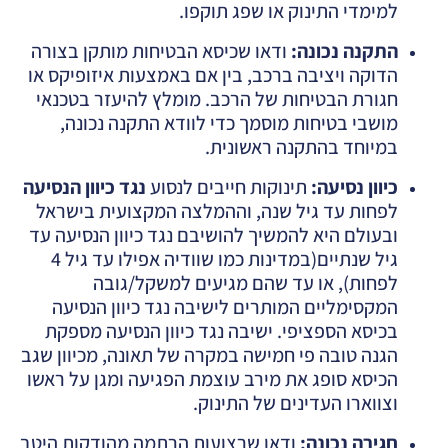
למימדי התינוק או שפג תוקפו.
התקנה נכונה
:
ודאו שכיסא הבטיחות מותקן בצורה
הדוקה ויציבה ברכב, בין אם באמצעות איזופיקס או
חגורת הבטיחות של הרכב. מומלץ להיעזר בטכנאי
מושבי בטיחות מוסמך כדי לוודא התקנה נכונה,
במיוחד בהתקנה ראשונית.
כיוון נסיעה
:
תינוקות חייבים לנסוע
נגד כיוון הנסיעה
לפחות עד גיל שנה, וההמלצה המקצועית בישראל
ובעולם היא להמשיך להושיבם נגד כיוון הנסיעה עד
גיל שנתיים(במדינות כמו שוודיה אפילו עד גיל 4
לפחות), או עד שהם מגיעים למשקל/גובה
המקסימליים המותרים לישיבה נגד כיוון הנסיעה
בכיסא הספציפי. ישיבה נגד כיוון הנסיעה מספקת
הגנה טובה פי חמישה במקרה של תאונה, מכיוון שגב
הכיסא סופג את מירב עוצמת הפגיעה ומגן על ראשו
וצווארו העדינים של התינוק.
חגירה נכונה
:
ודאו שרצועות הרתמה מהודקות היטב